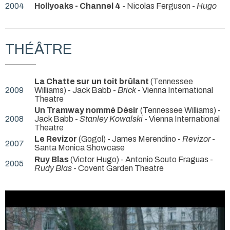
2004
Hollyoaks - Channel 4
- Nicolas Ferguson -
Hugo
THÉÂTRE
La Chatte sur un toit brûlant
(Tennessee
2009
Williams) - Jack Babb -
Brick
- Vienna International
Theatre
Un Tramway nommé Désir
(Tennessee Williams) -
2008
Jack Babb -
Stanley Kowalski
- Vienna International
Theatre
Le Revizor
(Gogol) - James Merendino -
Revizor
-
2007
Santa Monica Showcase
Ruy Blas
(Victor Hugo) - Antonio Souto Fraguas -
2005
Rudy Blas
- Covent Garden Theatre